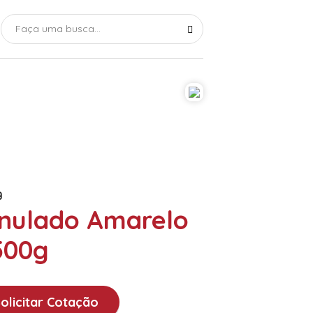
9
nulado Amarelo
500g
olicitar Cotação