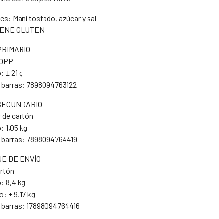
es: Maní tostado, azúcar y sal
IENE GLUTEN
PRIMARIO
BOPP
 ± 21 g
 barras: 7898094763122
SECUNDARIO
 de cartón
: 1,05 kg
 barras: 7898094764419
E DE ENVÍO
artón
: 8,4 kg
: ± 9,17 kg
 barras: 17898094764416