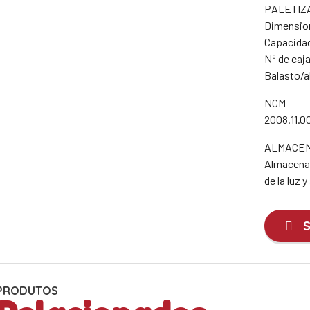
PALETIZ
Dimension
Capacidad
Nº de caja
Balasto/al
NCM
2008.11.0
ALMACEN
Almacenar 
de la luz 
S
PRODUTOS