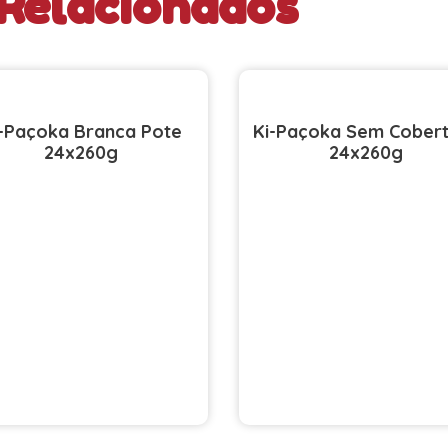
Relacionados
-Paçoka Branca Pote
Ki-Paçoka Sem Cober
24x260g
24x260g