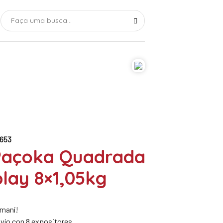
653
Paçoka Quadrada
play 8×1,05kg
 maní!
nvío con 8 expositores