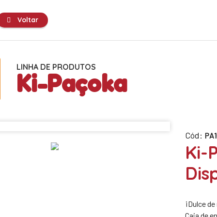
Voltar
LINHA DE PRODUTOS
Ki-Paçoka
Cód:
PA1
Ki-
Dis
¡Dulce de
Caja de e