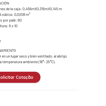
ACIÓN
es de la caja: 0,456mX0,315mX0,145 m
 cúbica: 0,0208 m³
s por palé: 60
tura: 6 x 10
0
AMIENTO
en un lugar seco y bien ventilado, al abrigo
y a temperatura ambiente (18°- 25°C).
olicitar Cotação