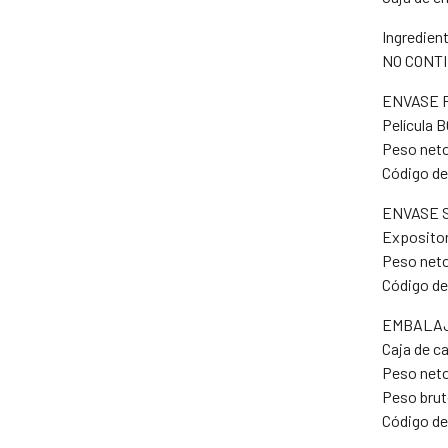
Ingredient
NO CONT
ENVASE 
Película 
Peso neto:
Código de
ENVASE 
Expositor
Peso neto
Código de
EMBALAJ
Caja de c
Peso neto
Peso bruto
Código de