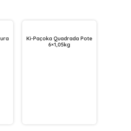
tura
Ki-Paçoka Quadrada Pote
6×1,05kg