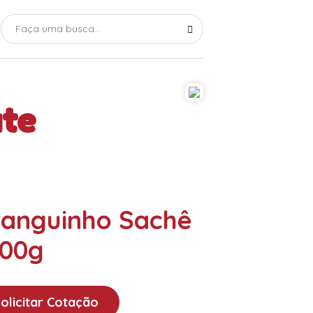
ate
anguinho Sachê
100g
olicitar Cotação