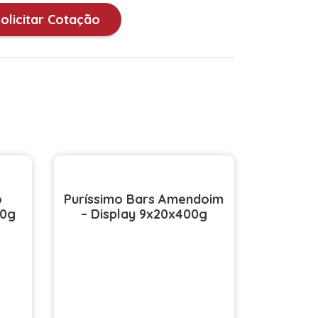
olicitar Cotação
o
Puríssimo Bars Amendoim
00g
– Display 9x20x400g