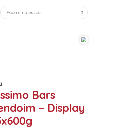
3
íssimo Bars
ndoim – Display
5x600g