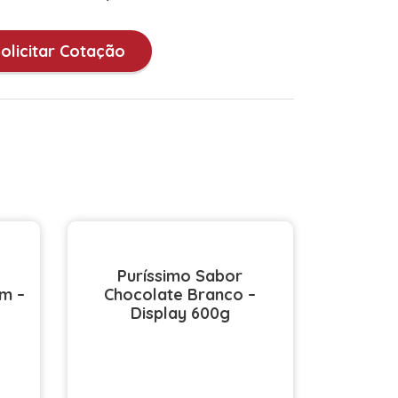
olicitar Cotação
Puríssimo Sabor
m –
Chocolate Branco –
Display 600g