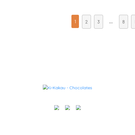
1
…
2
3
8
cente | Taquarituba/SP