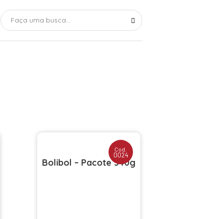
Cod.
0024
Bolibol – Pacote 340g