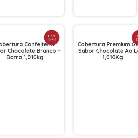
Cod.
C
1570
1
obertura Confeiteiro
Cobertura Premium G
or Chocolate Branco –
Sabor Chocolate Ao L
Barra 1,010kg
1,010Kg