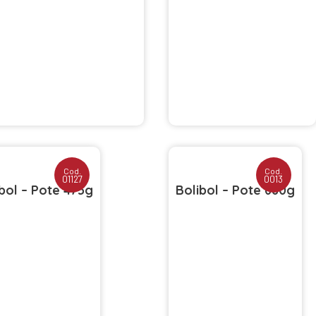
Cod.
Cod.
01127
0013
bol – Pote 475g
Bolibol – Pote 680g