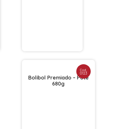
Cod.
0123
Bolibol Premiado – Pote
680g