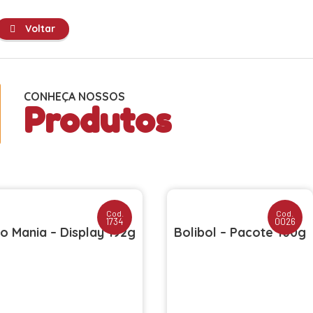
Voltar
CONHEÇA NOSSOS
Produtos
Cod.
Cod.
1734
0026
o Mania – Display 192g
Bolibol – Pacote 100g