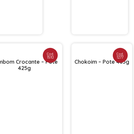
Cod.
Cod.
1510
1277
bom Crocante – Pote
Chokoim – Pote 465g
425g