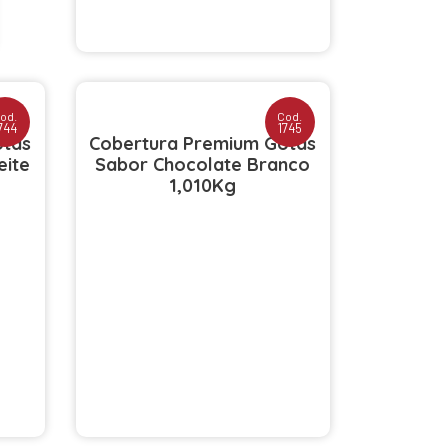
od.
Cod.
744
1745
otas
Cobertura Premium Gotas
eite
Sabor Chocolate Branco
1,010Kg