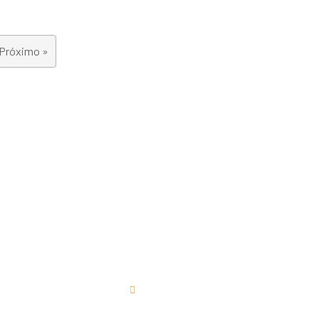
Próximo »
+55 (14) 3762-9400