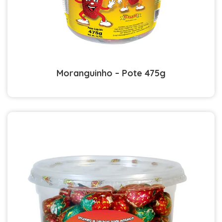
Moranguinho – Pote 475g