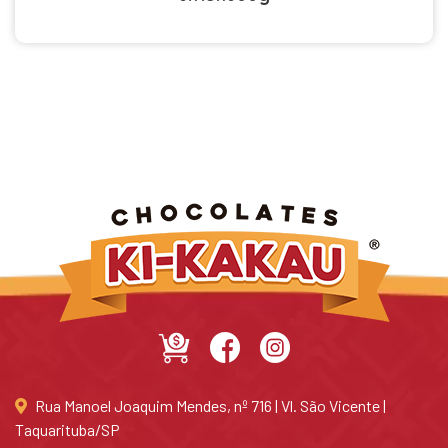
Rua Manoel Joaquim Mendes, nº 716 | Vl. São Vicente |
Taquarituba/SP