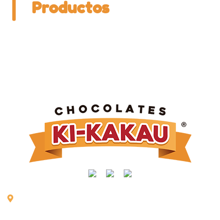
Productos
Rua Manoel Joaquim Mendes, nº 716 | Vl. São Vicente |
Taquarituba/SP