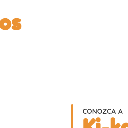
os
CONOZCA A
Ki-k