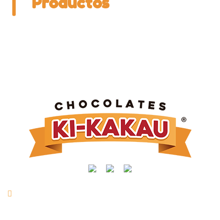
Productos
Rua Manoel Joaquim Mendes, nº 716 | Vl. São Vicente |
Taquarituba/SP