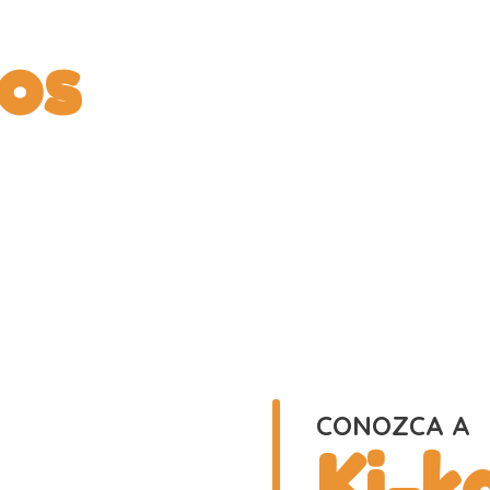
os
CONOZCA A
Ki-k