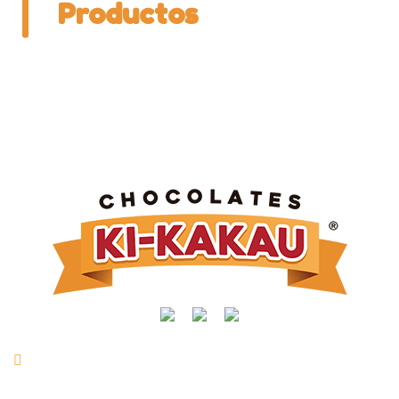
Productos
Rua Manoel Joaquim Mendes, nº 716 | Vl. São Vicente |
Taquarituba/SP