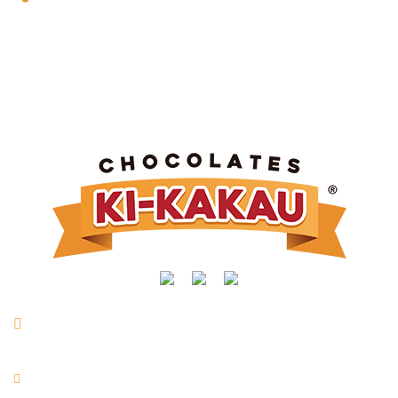
Rua Manoel Joaquim Mendes, nº 716 | Vl. São Vicente |
Taquarituba/SP
+55 (14) 3762-9400