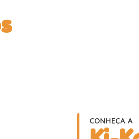
s
CONHEÇA A
Ki-K