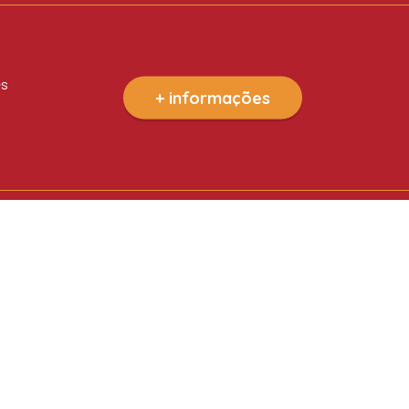
es
+ informações