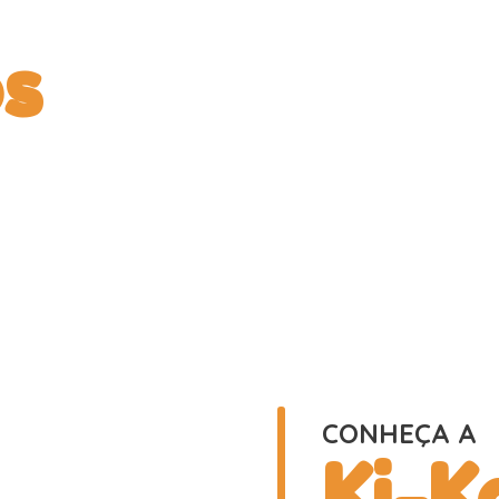
s
CONHEÇA A
Ki-K