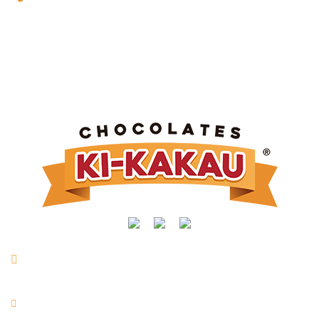
Rua Manoel Joaquim Mendes, nº 716 | Vl. São Vicente |
Taquarituba/SP
+55 (14) 3762-9400