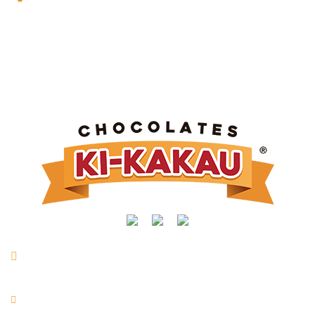
Rua Manoel Joaquim Mendes, nº 716 | Vl. São Vicente |
Taquarituba/SP
+55 (14) 3762-9400