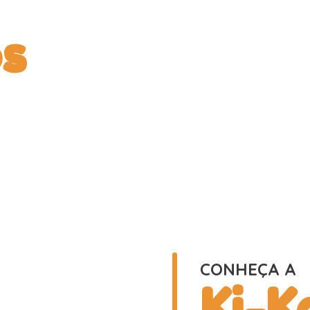
s
CONHEÇA A
Ki-K